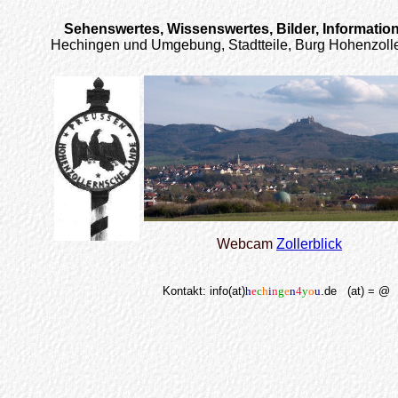
Sehenswertes, Wissenswertes, Bilder, Informatio
Hechingen und Umgebung, Stadtteile, Burg Hohenzoller
Webcam
Zollerblick
Kontakt: info(at)
h
e
c
h
i
n
g
e
n
4
y
o
u
.de (at) = @