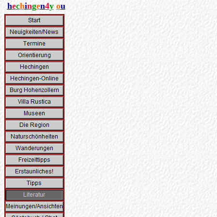
h
e
c
h
i
n
g
e
n
4
y
o
u