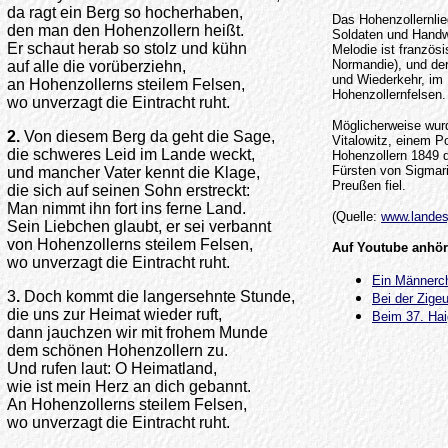
da ragt ein Berg so hocherhaben,
Das Hohenzollernlie
den man den Hohenzollern heißt.
Soldaten und Handwe
Er schaut herab so stolz und kühn
Melodie ist französ
Normandie), und der
auf alle die vorüberziehn,
und Wiederkehr, im 
an Hohenzollerns steilem Felsen,
Hohenzollernfelsen.
wo unverzagt die Eintracht ruht.
Möglicherweise wu
2.
Von diesem Berg da geht die Sage,
Vitalowitz, einem Po
die schweres Leid im Lande weckt,
Hohenzollern 1849 d
Fürsten von Sigmar
und mancher Vater kennt die Klage,
Preußen fiel.
die sich auf seinen Sohn erstreckt:
Man nimmt ihn fort ins ferne Land.
(Quelle:
www.landes
Sein Liebchen glaubt, er sei verbannt
von Hohenzollerns steilem Felsen,
Auf Youtube anhö
wo unverzagt die Eintracht ruht.
Ein Männerc
3
.
Doch kommt die langersehnte Stunde,
Bei der Zigeu
die uns zur Heimat wieder ruft,
Beim 37. Hai
dann jauchzen wir mit frohem Munde
dem schönen Hohenzollern zu.
Und rufen laut: O Heimatland,
wie ist mein Herz an dich gebannt.
An Hohenzollerns steilem Felsen,
wo unverzagt die Eintracht ruht.