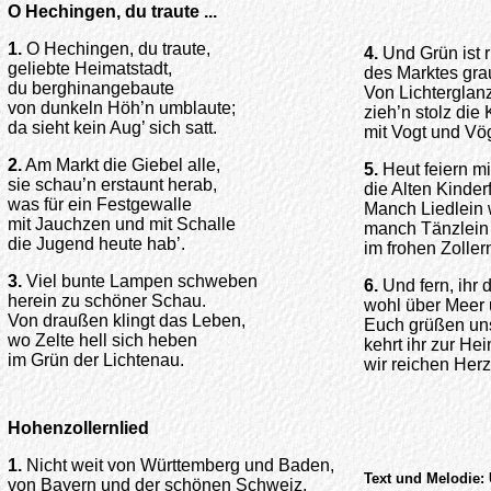
O Hechingen, du traute ...
1.
O Hechingen, du traute,
4.
Und Grün ist 
geliebte Heimatstadt,
des Marktes gra
du berghinangebaute
Von Lichterglan
von dunkeln Höh’n umblaute;
zieh’n stolz di
da sieht kein Aug’ sich satt.
mit Vogt und Vög
2.
Am Markt die Giebel alle,
5.
Heut feiern m
sie schau’n erstaunt herab,
die Alten Kinderf
was für ein Festgewalle
Manch Liedlein 
mit Jauchzen und mit Schalle
manch Tänzlein
die Jugend heute hab’.
im frohen Zoller
3.
Viel bunte Lampen schweben
6.
Und fern, ihr
herein zu schöner Schau.
wohl über Meer 
Von draußen klingt das Leben,
Euch grüßen uns
wo Zelte hell sich heben
kehrt ihr zur He
im Grün der Lichtenau.
wir reichen Her
Hohenzollernlied
1.
Nicht weit von Württemberg und Baden,
Text und Melodie:
von Bayern und der schönen Schweiz,