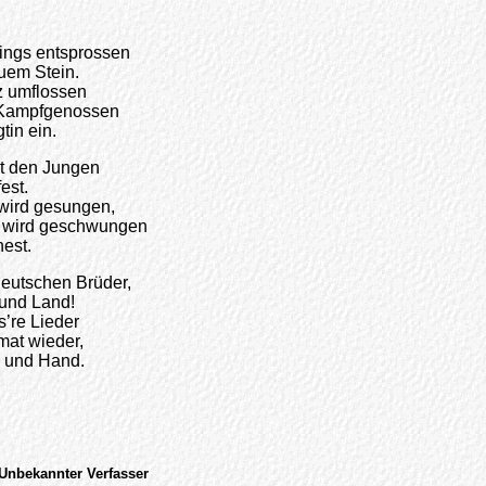
rings entsprossen
uem Stein.
z umflossen
e Kampfgenossen
tin ein.
it den Jungen
est.
wird gesungen,
 wird geschwungen
nest.
 deutschen Brüder,
und Land!
’re Lieder
imat wieder,
z und Hand.
 Unbekannter Verfasser